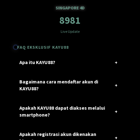
SINGAPORE 4D
8981
Live Update
FAQ EKSKLUSIF KAYU88
Apa itu KAYU88?
Bagaimana cara mendaftar akun di
KAYU88?
Apakah KAYU88 dapat diakses melalui
smartphone?
Apakah registrasi akun dikenakan