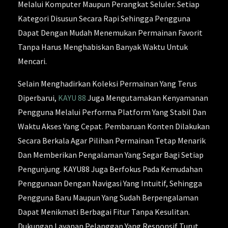
Melalui Komputer Maupun Perangkat Seluler. Setiap
Kategori Disusun Secara Rapi Sehingga Pengguna
Dapat Dengan Mudah Menemukan Permainan Favorit
Tanpa Harus Menghabiskan Banyak Waktu Untuk
Mencari.
Selain Menghadirkan Koleksi Permainan Yang Terus
Diperbarui,
KAYU 88
Juga Mengutamakan Kenyamanan
Pengguna Melalui Performa Platform Yang Stabil Dan
Waktu Akses Yang Cepat. Pembaruan Konten Dilakukan
Secara Berkala Agar Pilihan Permainan Tetap Menarik
Dan Memberikan Pengalaman Yang Segar Bagi Setiap
Pengunjung. KAYU88 Juga Berfokus Pada Kemudahan
Penggunaan Dengan Navigasi Yang Intuitif, Sehingga
Pengguna Baru Maupun Yang Sudah Berpengalaman
Dapat Menikmati Berbagai Fitur Tanpa Kesulitan.
Dukungan Layanan Pelanggan Yang Responsif Turut