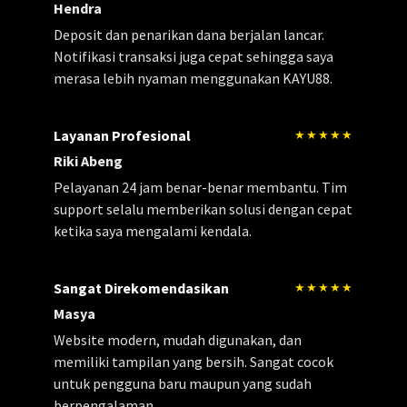
Hendra
Deposit dan penarikan dana berjalan lancar.
Notifikasi transaksi juga cepat sehingga saya
merasa lebih nyaman menggunakan KAYU88.
Layanan Profesional
★★★★★
Riki Abeng
Pelayanan 24 jam benar-benar membantu. Tim
support selalu memberikan solusi dengan cepat
ketika saya mengalami kendala.
Sangat Direkomendasikan
★★★★★
Masya
Website modern, mudah digunakan, dan
memiliki tampilan yang bersih. Sangat cocok
untuk pengguna baru maupun yang sudah
berpengalaman.