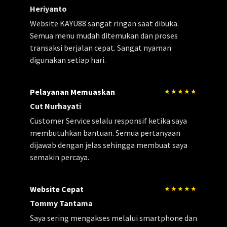
Heriyanto
Website KAYU88 sangat ringan saat dibuka.
Semua menu mudah ditemukan dan proses
transaksi berjalan cepat. Sangat nyaman
digunakan setiap hari.
Pelayanan Memuaskan
★★★★★
Cut Nurhayati
Customer Service selalu responsif ketika saya
membutuhkan bantuan. Semua pertanyaan
dijawab dengan jelas sehingga membuat saya
semakin percaya.
Website Cepat
★★★★★
Tommy Tantama
Saya sering mengakses melalui smartphone dan