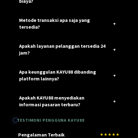
biaya?
Metode transaksi apa saja yang
tersedia?
Apakah layanan pelanggan tersedia 24
jam?
Apa keunggulan KAYU88 dibanding
platform lainnya?
Apakah KAYU88 menyediakan
informasi pasaran terbaru?
TESTIMONI PENGGUNA KAYU88
Pengalaman Terbaik
★★★★★